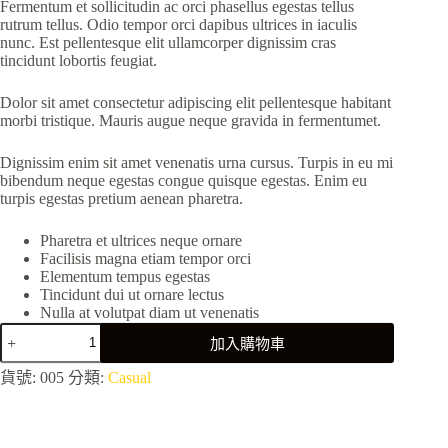
Fermentum et sollicitudin ac orci phasellus egestas tellus
rutrum tellus. Odio tempor orci dapibus ultrices in iaculis
nunc. Est pellentesque elit ullamcorper dignissim cras
tincidunt lobortis feugiat.
Dolor sit amet consectetur adipiscing elit pellentesque habitant
morbi tristique. Mauris augue neque gravida in fermentumet.
Dignissim enim sit amet venenatis urna cursus. Turpis in eu mi
bibendum neque egestas congue quisque egestas. Enim eu
turpis egestas pretium aenean pharetra.
Pharetra et ultrices neque ornare
Facilisis magna etiam tempor orci
Elementum tempus egestas
Tincidunt dui ut ornare lectus
Nulla at volutpat diam ut venenatis
Rhoncus
加入購物車
aenean
velelit
貨號:
005
分類:
Casual
scelerisque
mauris
數
量