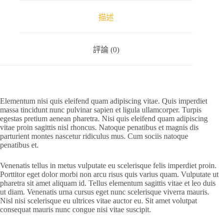
描述
評論 (0)
Elementum nisi quis eleifend quam adipiscing vitae. Quis imperdiet
massa tincidunt nunc pulvinar sapien et ligula ullamcorper. Turpis
egestas pretium aenean pharetra. Nisi quis eleifend quam adipiscing
vitae proin sagittis nisl rhoncus. Natoque penatibus et magnis dis
parturient montes nascetur ridiculus mus. Cum sociis natoque
penatibus et.
Venenatis tellus in metus vulputate eu scelerisque felis imperdiet proin.
Porttitor eget dolor morbi non arcu risus quis varius quam. Vulputate ut
pharetra sit amet aliquam id. Tellus elementum sagittis vitae et leo duis
ut diam. Venenatis urna cursus eget nunc scelerisque viverra mauris.
Nisl nisi scelerisque eu ultrices vitae auctor eu. Sit amet volutpat
consequat mauris nunc congue nisi vitae suscipit.