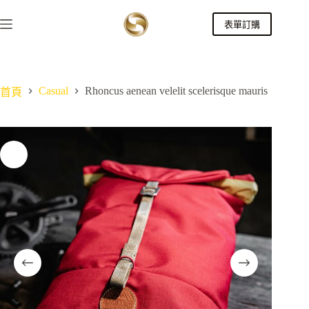
跳
表單訂購
至
主
要
內
Casual
Rhoncus aenean velelit scelerisque mauris
容
首頁