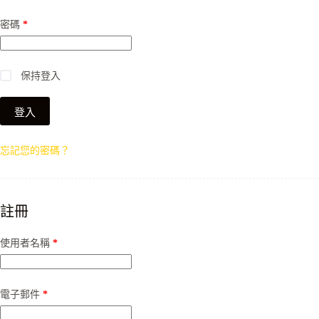
必
密碼
*
填
保持登入
登入
忘記您的密碼？
註冊
必
使用者名稱
*
填
必
電子郵件
*
填