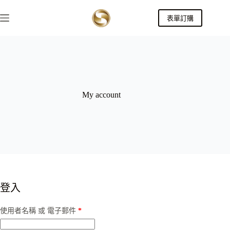
跳
表單訂購
至
主
要
內
容
My account
登入
必
使用者名稱 或 電子郵件
*
填