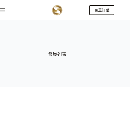
跳
表單訂購
至
主
要
內
容
會員列表