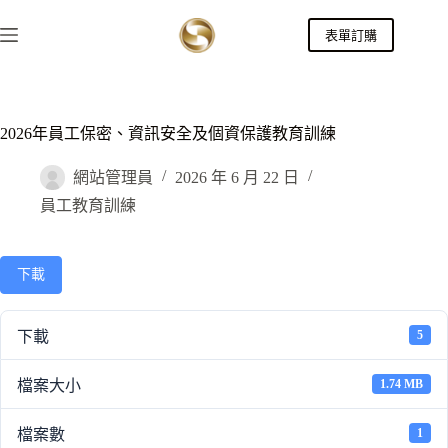
跳
表單訂購
至
主
要
內
容
2026年員工保密、資訊安全及個資保護教育訓練
網站管理員
2026 年 6 月 22 日
員工教育訓練
下載
下載
5
檔案大小
1.74 MB
檔案數
1