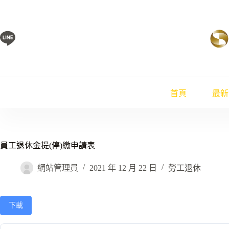
跳
至
主
要
內
容
首頁
最新
員工退休金提(停)繳申請表
網站管理員
2021 年 12 月 22 日
勞工退休
下載