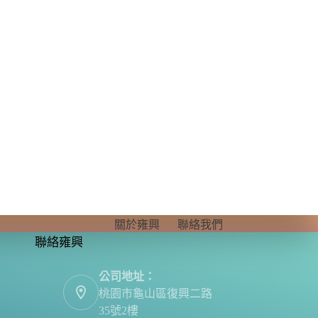
關於雍興
聯絡我們
聯絡雍興
公司地址：
桃園市龜山區復興二路
35號2樓