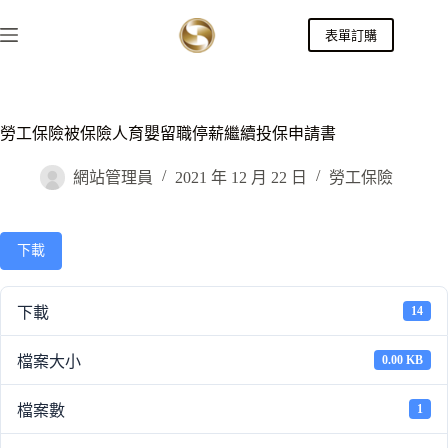
跳
表單訂購
至
主
要
內
容
勞工保險被保險人育嬰留職停薪繼續投保申請書
網站管理員
2021 年 12 月 22 日
勞工保險
下載
下載
14
檔案大小
0.00 KB
檔案數
1