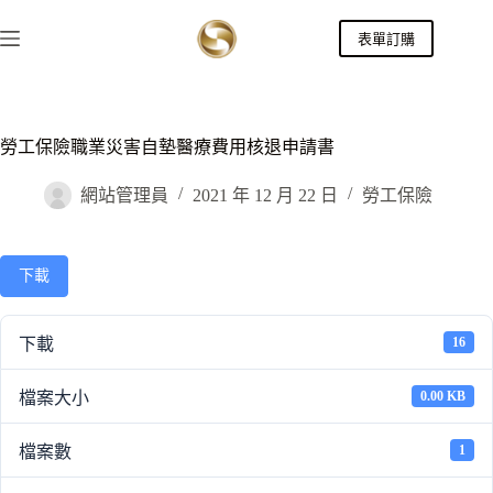
跳
表單訂購
至
主
要
內
容
勞工保險職業災害自墊醫療費用核退申請書
網站管理員
2021 年 12 月 22 日
勞工保險
下載
下載
16
檔案大小
0.00 KB
檔案數
1