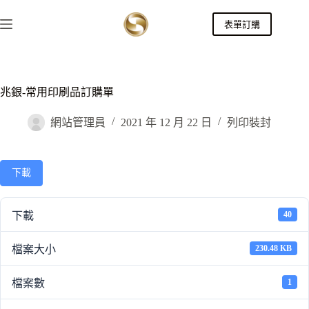
跳
表單訂購
至
主
要
內
容
兆銀-常用印刷品訂購單
網站管理員
2021 年 12 月 22 日
列印裝封
下載
下載
40
檔案大小
230.48 KB
檔案數
1