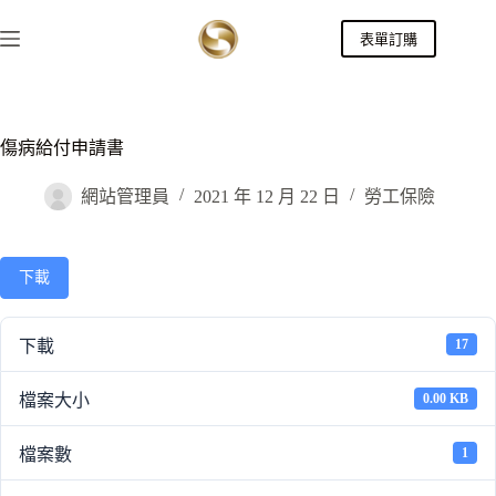
跳
表單訂購
至
主
要
內
容
傷病給付申請書
網站管理員
2021 年 12 月 22 日
勞工保險
下載
下載
17
檔案大小
0.00 KB
檔案數
1