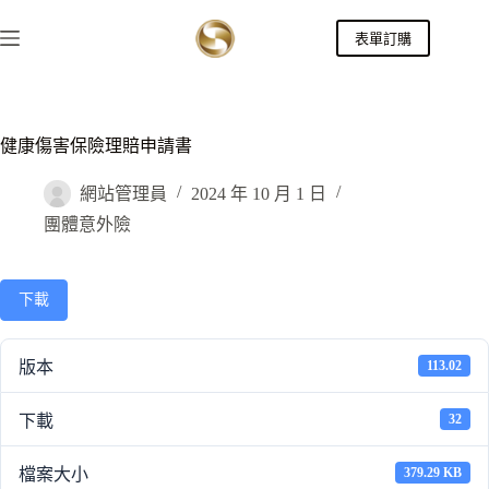
跳
表單訂購
至
主
要
內
容
健康傷害保險理賠申請書
網站管理員
2024 年 10 月 1 日
團體意外險
下載
版本
113.02
下載
32
檔案大小
379.29 KB