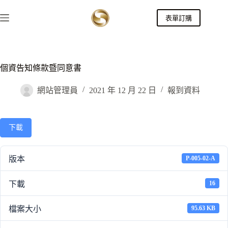
跳
表單訂購
至
主
要
內
容
個資告知條款暨同意書
網站管理員
2021 年 12 月 22 日
報到資料
下載
版本
P-005-02-A
下載
16
檔案大小
95.63 KB