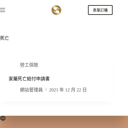
跳
表單訂購
至
主
要
內
容
死亡
勞工保險
家屬死亡給付申請書
網站管理員
2021 年 12 月 22 日