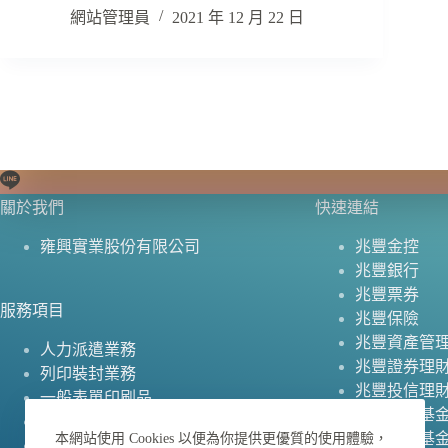
網站管理員
2021 年 12 月 22 日
關於我們
快速連結
雍興實業股份有限公司
兆豐金控
兆豐銀行
兆豐票券
服務項目
兆豐保險
兆豐資產管
人力派遣業務
兆豐證券理
列印裝封業務
兆豐投信理
一般表單印刷品
兆豐慈善基
禮贈品
兆豐文教基
本網站使用 Cookies 以便為你提供更優質的使用體驗，
WEBA 行銷軟體