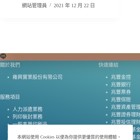
網站管理員
2021 年 12 月 22 日
關於我們
快速連結
雍興實業股份有限公司
兆豐金控
兆豐銀行
兆豐票券
服務項目
兆豐保險
兆豐資產管
人力派遣業務
兆豐證券理
列印裝封業務
兆豐投信理
一般表單印刷品
兆豐慈善基
禮贈品
兆豐文教基
本網站使用 Cookies 以便為你提供更優質的使用體驗，
WEBA 行銷軟體