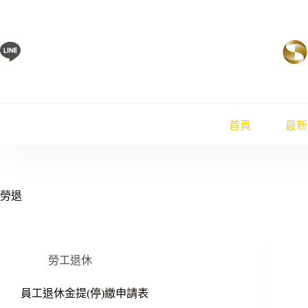
跳
至
主
要
內
容
首頁
最新
勞退
勞工退休
員工退休金提(停)繳申請表