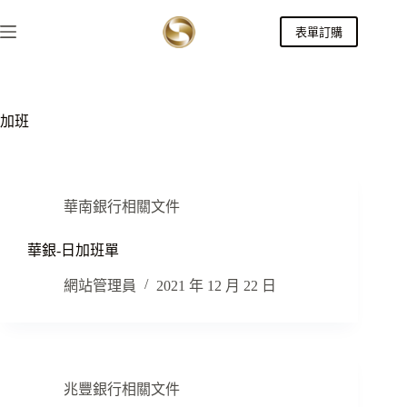
跳
表單訂購
至
主
要
內
容
加班
華南銀行相關文件
華銀-日加班單
網站管理員
2021 年 12 月 22 日
兆豐銀行相關文件