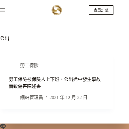
跳
表單訂購
至
主
要
內
容
公出
勞工保險
勞工保險被保險人上下班、公出途中發生事故
而致傷害陳述書
網站管理員
2021 年 12 月 22 日