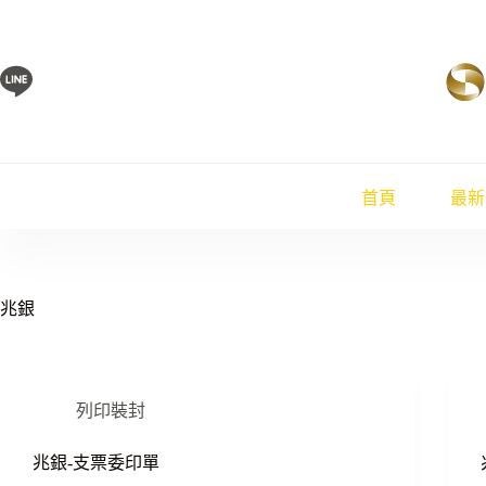
跳
至
主
要
內
容
首頁
最新
兆銀
列印裝封
兆銀-支票委印單