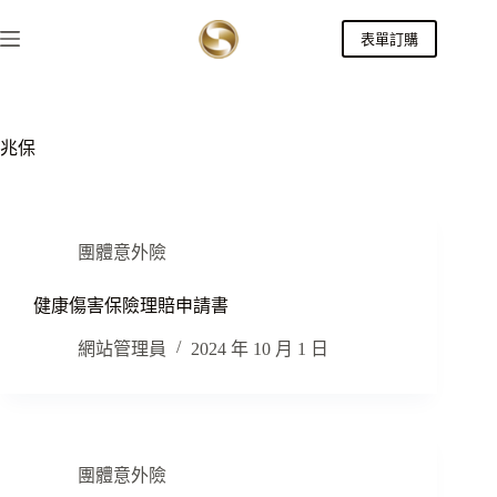
跳
表單訂購
至
主
要
內
容
兆保
團體意外險
健康傷害保險理賠申請書
網站管理員
2024 年 10 月 1 日
團體意外險