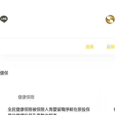
跳
至
主
要
內
容
首頁
最新
健保
健康保險
全民健康保險被保險人育嬰留職停薪在原投保