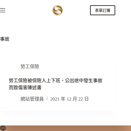
跳
表單訂購
至
主
要
內
容
事故
勞工保險
勞工保險被保險人上下班、公出途中發生事故
而致傷害陳述書
網站管理員
2021 年 12 月 22 日